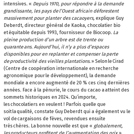
intensives. «
Depuis 1970, pour répondre à la demande
grandissante, les pays de l’Ouest africain déforestent
massivement pour planter des cacaoyers,
explique Guy
Deberdt, directeur général de Kaoka, chocolatier bio
et équitable depuis 1993, fournisseur de Biocoop.
La
pleine production d’un arbre est de trente ou
quarante ans. Aujourd’hui, il n’y a plus d’espaces
disponibles pour en replanter et compenser la perte
de productivité des vieilles plantations.
» Selon le Cirad
(Centre de coopération internationale en recherche
agronomique pour le développement), la demande
mondiale a encore augmenté de 20 % ces cinq dernières
années. Face à la pénurie, le cours du cacao a atteint des
sommets historiques en 2024. Qu’importe,
les chocolatiers en veulent ! Parfois quelle que
soit la qualité, constate Guy Deberdt qui a également vu le
vol de cargaisons de fèves, revendues ensuite
très chères. La bonne nouvelle est que «
globalement,
les producteurs profitent de l’augmentation des prix
»,