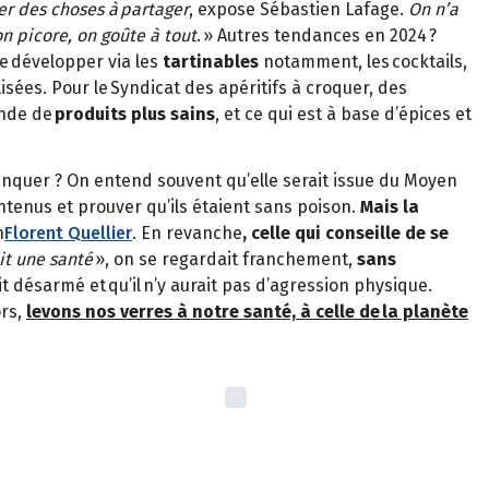
r des choses à partager
, expose Sébastien Lafage.
On n’a
n picore, on goûte à tout
. » Autres tendances en 2024 ?
 se développer via les
tartinables
notamment, les cocktails,
lisées. Pour le Syndicat des apéritifs à croquer, des
ande de
produits plus sains
, et ce qui est à base d’épices et
trinquer ? On entend souvent qu’elle serait issue du Moyen
ontenus et prouver qu’ils étaient sans poison.
Mais la
n
Florent Quellier
. En revanche
, celle qui conseille de se
it une santé
», on se regardait franchement,
sans
it désarmé et qu’il n’y aurait pas d’agression physique.
ors,
levons nos verres à notre santé, à celle de la planète