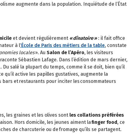
coolisme augmente dans la population. Inquiétude de l’État
icile
et devient régulièrement
« dînatoire »
: il fait office
ateur à l
’École de Paris des métiers de la table
, constate
économies locales
». Au
Salon de l’Apéro
, les visiteurs
 raconte Sébastien Lafage. Dans l’édition de mars dernier,
s… Du salé la plupart du temps, comme il se doit, bien qu’il
 qu’il active les papilles gustatives, augmente la
s les bars et restaurants pour inciter les consommateurs
, les graines et les olives sont
les collations préférées
 maison. Hors domicile, les jeunes aiment la
finger food
, ce
ches de charcuterie ou de fromage qu’ils se partagent.