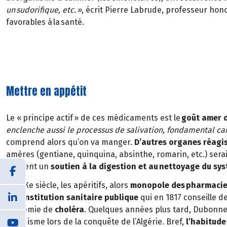
un sudorifique, etc. »
, écrit Pierre Labrude, professeur hono
favorables à la santé.
Mettre en appétit
Le « principe actif » de ces médicaments est le
goût amer 
enclenche aussi le processus de salivation, fondamental ca
comprend alors qu’on va manger.
D’autres organes réagi
amères (gentiane, quinquina, absinthe, romarin, etc.) ser
seraient un
soutien à la digestion et au nettoyage du sys
Au XIXe siècle, les apéritifs, alors
monopole des pharmaci
une
institution sanitaire publique
qui en 1817 conseille 
épidémie de
choléra
. Quelques années plus tard, Dubonnet
paludisme lors de la conquête de l’Algérie. Bref,
l’habitude 