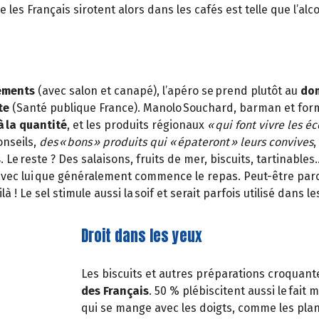
 les Français sirotent alors dans les cafés est telle que l’al
ements
(avec salon et canapé), l’apéro se prend plutôt au
dom
te
(Santé publique France). Manolo Souchard, barman et form
à la quantité
, et les produits régionaux
« qui font vivre les 
nseils,
des « bons » produits qui « épateront » leurs convives
,
s
. Le reste ? Des salaisons, fruits de mer, biscuits, tartinable
 avec lui que généralement commence le repas. Peut-être parce
ilà ! Le sel stimule aussi la soif et serait parfois utilisé dan
Droit dans les yeux
Les biscuits et autres préparations croquantes
des Français
. 50 % plébiscitent aussi le fait
qui se mange avec les doigts, comme les plan