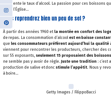
augmente le taux d’alcool. La passion pour ces boissons que
et de l’Église…
Vous reprendrez bien un peu de sel ?
À partir des années 1960 et
la montée en confort des log
de repas. La consommation d’alcool
est en baisse constan
que
les consommateurs préfèrent aujourd’hui la qualité 
viennent pour rencontrer les producteurs, chercher des co
sur 55 exposants,
seulement 15 proposaient des boisson
ne semble pas y avoir de règle.
Juste une tradition
: c’est
production de salive et donc
stimule l’appétit
. Nous y revo
à boire…
Getty Images / FilippoBacci