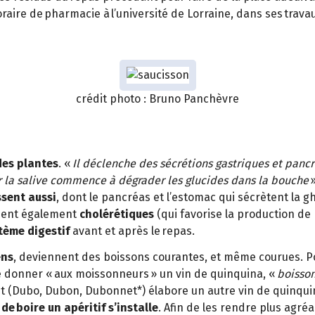
raire de pharmacie à l’université de Lorraine, dans ses trava
crédit photo : Bruno Panchèvre
des plantes
. «
Il déclenche des sécrétions gastriques et pancré
r la salive commence à dégrader les glucides dans la bouche
»
ssent aussi
, dont le pancréas et l’estomac qui sécrètent la g
aient également
cholérétiques
(qui favorise la production de 
tème digestif
avant et après le repas.
ens
, deviennent des boissons courantes, et même courues. Po
de donner « aux moissonneurs » un vin de quinquina, «
boisson
 (Dubo, Dubon, Dubonnet*) élabore un autre vin de quinquin
de boire un apéritif s’installe
. Afin de les rendre plus agré