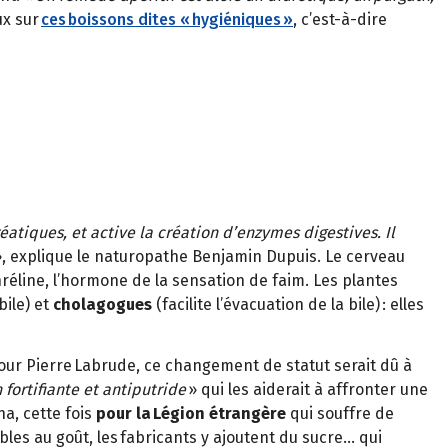
ux sur
ces boissons dites « hygiéniques »
, c’est-à-dire
atiques, et active la création d’enzymes digestives. Il
, explique le naturopathe Benjamin Dupuis. Le cerveau
hréline, l’hormone de la sensation de faim. Les plantes
bile) et
cholagogues
(facilite l’évacuation de la bile) : elles
ur Pierre Labrude, ce changement de statut serait dû à
 fortifiante et antiputride
» qui les aiderait à affronter une
a, cette fois
pour la Légion étrangère
qui souffre de
ables au goût, les fabricants y ajoutent du sucre… qui