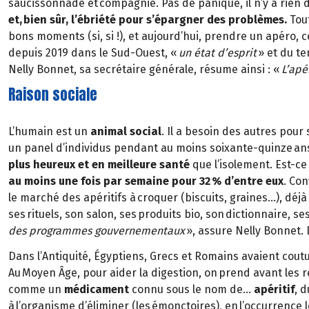
saucissonnade et compagnie. Pas de panique, il n’y a rien 
et, bien sûr, l’ébriété pour s’épargner des problèmes.
Tout
bons moments (si, si !), et aujourd’hui, prendre un apéro, ce
depuis 2019 dans le Sud-Ouest, «
un état d’esprit
» et du t
Nelly Bonnet, sa secrétaire générale, résume ainsi : «
L’apé
Raison sociale
L’humain est un
animal social
. Il a besoin des autres pour
un panel d’individus pendant au moins soixante-quinze ans,
plus heureux et en meilleure santé
que l’isolement. Est-ce
au moins une fois par semaine pour 32 % d’entre eux
. Con
le marché des apéritifs à croquer (biscuits, graines…), déj
ses rituels, son salon, ses produits bio, son dictionnaire, s
des programmes gouvernementaux
», assure Nelly Bonnet. 
Dans l’Antiquité, Égyptiens, Grecs et Romains avaient cou
Au Moyen Âge, pour aider la digestion, on prend avant les 
comme un
médicament
connu sous le nom de…
apéritif
, d
à l’organisme d’éliminer (les émonctoires), en l’occurrence 