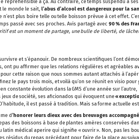
de répréhensible à ça. Au contraire, ce temps suspendu a se
 le monde le sait,
l’abus d’alcool est dangereux pour la sa
 n’est plus boire telle ou telle boisson prévue à cet effet. C’
emps passé avec ses proches. Avis partagé avec
90 % des Fra
ritif est un moment de partage, une bulle de liberté, de lâche
 survivre et s’épanouir. De nombreux scientifiques l’ont dém
 ont pu affirmer que les relations régulières et agréables a
 pour cette raison que nous sommes autant attachés à l’apéro 
finez le pays trois mois, et voilà qu’on se réunit en visio po
à en constante évolution dans la GMS d’une année sur l’autre,
es jeux de société, ses aficionados qui évoquent une
« exceptio
D’habitude, il est passé à tradition. Mais sa forme actuelle es
tume d
’honorer leurs dieux avec des breuvages accompagné
repas des boissons à base de plantes amères conservées dans d
u latin médical aperire qui signifie « ouvrir ». Non, pas les bou
les résidus du repas précédant pour faire de la place au suiva