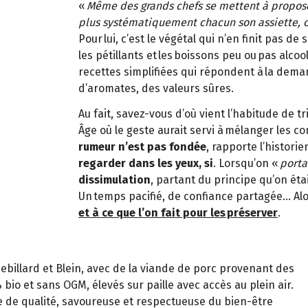
«
Même des grands chefs se mettent à propose
plus systématiquement chacun son assiette, o
Pour lui, c’est le végétal qui n’en finit pas de
les pétillants et les boissons peu ou pas alcoo
recettes simplifiées qui répondent à la dem
d’aromates, des valeurs sûres.
Au fait, savez-vous d’où vient l’habitude de 
Âge où le geste aurait servi à mélanger les c
rumeur n’est pas fondée
, rapporte l’historie
regarder dans les yeux, si
. Lorsqu’on «
porta
dissimulation
, partant du principe qu’on éta
Un temps pacifié, de confiance partagée… Al
et à ce que l’on fait pour les préserver
.
hebillard et Blein, avec de la viande de porc provenant des
bio et sans OGM, élevés sur paille avec accès au plein air.
 de qualité, savoureuse et respectueuse du bien-être