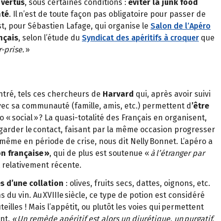
s
vertus
, sous certaines conditions :
éviter la junk food
nté
. Il n’est de toute façon pas obligatoire pour passer de
est, pour Sébastien Lafage, qui organise le
Salon de l’Apéro
nçais
, selon l’étude du
Syndicat des apéritifs à croquer
que
r-prise.
»
ontré, tels ces chercheurs de
Harvard
qui, après avoir suivi
vec sa communauté (famille, amis, etc.) permettent d
’être
« social » ? La quasi-totalité des Français en organisent,
ur garder le contact, faisant par la même occasion progresser
 même en période de crise, nous dit Nelly Bonnet. L’apéro a
n française »
, qui de plus est soutenue «
à l’étranger par
t relativement récente.
s d’une collation
: olives, fruits secs, dattes, oignons, etc.
u vin. Au XVIIIe siècle, ce type de potion est considéré
teilles ! Mais l’appétit, ou plutôt les voies qui permettent
nt.
« Un remède apéritif est alors un diurétique, un purgatif,