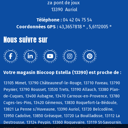
za pont de joux
13390 Auriol
Téléphone :
04 42 04 75 54
Coordonnées GPS :
43,3657818 ° , 5,6112005 °
Nous suivre sur
Votre magasin Biocoop Estella (13390) est proche de :
13105 Mimet, 13790 Châteauneuf-le-Rouge, 13710 Fuveau, 13790
Peynier, 13790 Rousset, 13530 Trets, 13190 Allauch, 13380 Plan-
de-Cuques, 13400 Aubagne, 13470 Carnoux-en-Provence, 13780
Cuges-les-Pins, 13420 Gémenos, 13830 Roquefort-la-Bédoule,
13821 La Penne s/Huveaune, 13390 Auriol, 13720 Belcodène,
13950 Cadolive, 13850 Gréasque, 13720 La Bouilladisse, 13112 La
Destrousse, 13124 Peypin, 13360 Roquevaire, 13119 St-Savournin,