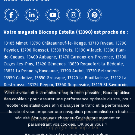
Votre magasin Biocoop Estella (13390) est proche de :
13105 Mimet, 13790 Châteauneuf-le-Rouge, 13710 Fuveau, 13790
Peynier, 13790 Rousset, 13530 Trets, 13190 Allauch, 13380 Plan-
de-Cuques, 13400 Aubagne, 13470 Carnoux-en-Provence, 13780
Cuges-les-Pins, 13420 Gémenos, 13830 Roquefort-la-Bédoule,
13821 La Penne s/Huveaune, 13390 Auriol, 13720 Belcodène,
13950 Cadolive, 13850 Gréasque, 13720 La Bouilladisse, 13112 La
Destrousse, 13124 Peypin, 13360 Roquevaire, 13119 St-Savournin,
83860 Nans-les-Pins, 83640 Plan-d, 83640 St-Zacharie, 13780
Afin de vous offrir la meilleure expérience possible, Biocoop utilise
Riboux
des cookies : pour assurer une performance optimale du site, pour
récolter des statistiques afin d'analyser le trafic et la performance
du site et vous proposer une navigation personnalisée en toute
sécurité. Vous pouvez changer d'avis à tout moment en
Biocoop.fr
Le réseau Biocoop
paramétrant vos cookies. OK pour vous ?
Copyright Biocoop 2026
En savoir plus et paramétrer les cookies