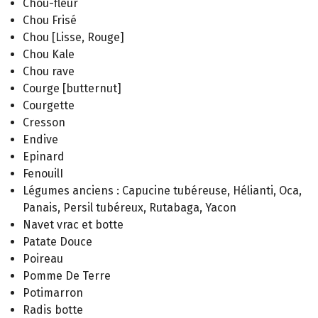
Chou-fleur
Chou Frisé
Chou [Lisse, Rouge]
Chou Kale
Chou rave
Courge [butternut]
Courgette
Cresson
Endive
Epinard
FenouilI
Légumes anciens : Capucine tubéreuse, Hélianti, Oca,
Panais, Persil tubéreux, Rutabaga, Yacon
Navet vrac et botte
Patate Douce
Poireau
Pomme De Terre
Potimarron
Radis botte